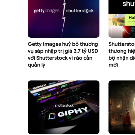
Getty Images huỷ bỏ thương
Shutterstoc
vụ sáp nhập trị giá 3,7 tỷ USD
thương hiệ
với Shutterstock vì rào cản
bộ nhận di
quản lý
mới