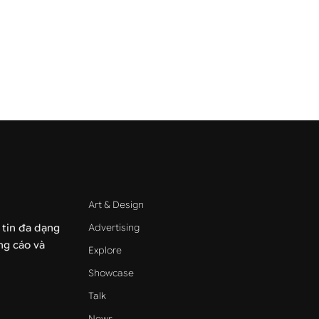
Art & Design
Advertising
 tin đa dạng
ảng cáo và
Explore
Showcase
Talk
News