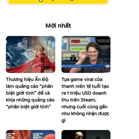
Mới nhất
Thương hiệu Ấn Độ
Tựa game viral của
làm quảng cáo “phân
thanh niên 18 tuổi tạo
biệt giới tính” để cà
ra 1 triệu USD doanh
khịa những quảng cáo
thu trên Steam,
“phân biệt giới tính”
nhưng cuối cùng gần
như không nhận được
gì