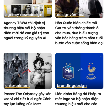
agency news
design
design
văn hóa
Agency TBWA tái định vị
Hàn Quốc biến chiếc mũ
thương hiệu với bộ nhận
Gat truyền thống thành ô
diện mới đề cao giá trị con
che mưa, đưa biểu tượng
người trong kỷ nguyên AI
văn hóa hàng trăm năm tuổi
bước vào cuộc sống hiện đại
entertaiment
branding
design
Poster The Odyssey gây xôn
Liên đoàn Bóng đá Pháp ra
xao vì chi tiết ít ai ngờ: Cánh
mắt logo và bộ nhận diện
tay lực lưỡng của Matt
thương hiệu mới cho các