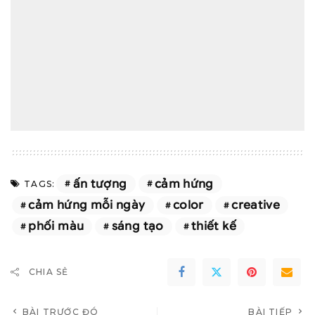
ấn tượng
cảm hứng
TAGS:
cảm hứng mỗi ngày
color
creative
phối màu
sáng tạo
thiết kế
CHIA SẺ
BÀI TRƯỚC ĐÓ
BÀI TIẾP