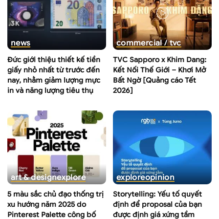
news
commercial / tvc
Đức giới thiệu thiết kế tiền
TVC Sapporo x Khim Dang:
giấy nhỏ nhất từ trước đến
Kết Nối Thế Giới – Khơi Mở
nay, nhằm giảm lượng mực
Bất Ngờ [Quảng cáo Tết
in và năng lượng tiêu thụ
2026]
art & design
explore
explore
opinion
5 màu sắc chủ đạo thống trị
Storytelling: Yếu tố quyết
xu hướng năm 2025 do
định để proposal của bạn
Pinterest Palette công bố
được định giá xứng tầm