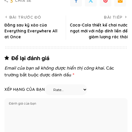
3
CHIA SẺ
BÀI TRƯỚC ĐÓ
BÀI TIẾP
Đằng sau kỹ xảo của
Coca-Cola thiết kế chai nước
Everything Everywhere All
ngọt mới với nắp dính liền để
at Once
giảm lượng rác thải
Để lại đánh giá
Email của bạn sẽ không được hiển thị công khai.
Các
trường bắt buộc được đánh dấu
*
XẾP HẠNG CỦA BẠN