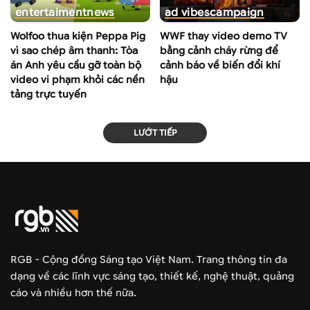
entertaiment
news
ad vibes
campaign
Wolfoo thua kiện Peppa Pig
WWF thay video demo TV
vì sao chép âm thanh: Tòa
bằng cảnh cháy rừng để
án Anh yêu cầu gỡ toàn bộ
cảnh báo về biến đổi khí
video vi phạm khỏi các nền
hậu
tảng trực tuyến
LƯỚT TIẾP
RGB - Cộng đồng Sáng tạo Việt Nam. Trang thông tin đa
dạng về các lĩnh vực sáng tạo, thiết kế, nghệ thuật, quảng
cáo và nhiều hơn thế nữa.