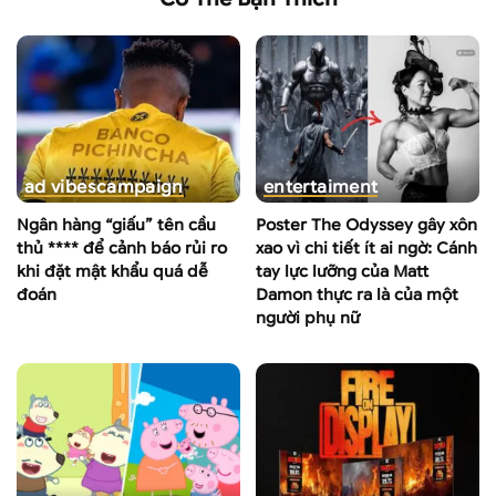
ad vibes
campaign
entertaiment
Ngân hàng “giấu” tên cầu
Poster The Odyssey gây xôn
thủ **** để cảnh báo rủi ro
xao vì chi tiết ít ai ngờ: Cánh
khi đặt mật khẩu quá dễ
tay lực lưỡng của Matt
đoán
Damon thực ra là của một
người phụ nữ