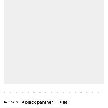
black panther
ea
TAGS: