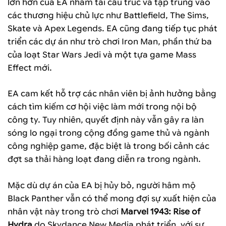
lớn hơn của EA nhằm tái cấu trúc và tập trung vào
các thương hiệu chủ lực như Battlefield, The Sims,
Skate và Apex Legends. EA cũng đang tiếp tục phát
triển các dự án như trò chơi Iron Man, phần thứ ba
của loạt Star Wars Jedi và một tựa game Mass
Effect mới.
EA cam kết hỗ trợ các nhân viên bị ảnh hưởng bằng
cách tìm kiếm cơ hội việc làm mới trong nội bộ
công ty. Tuy nhiên, quyết định này vẫn gây ra làn
sóng lo ngại trong cộng đồng game thủ và ngành
công nghiệp game, đặc biệt là trong bối cảnh các
đợt sa thải hàng loạt đang diễn ra trong ngành.
Mặc dù dự án của EA bị hủy bỏ, người hâm mộ
Black Panther vẫn có thể mong đợi sự xuất hiện của
nhân vật này trong trò chơi
Marvel 1943: Rise of
Hydra
do Skydance New Media phát triển, với sự