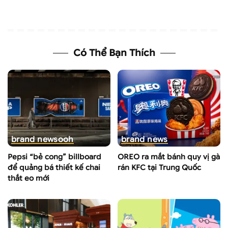
Có Thể Bạn Thích
brand news
ooh
brand news
Pepsi “bẻ cong” billboard
OREO ra mắt bánh quy vị gà
để quảng bá thiết kế chai
rán KFC tại Trung Quốc
thắt eo mới