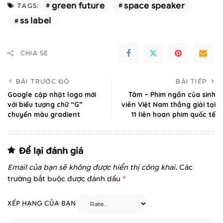
green future
space speaker
TAGS:
ss label
CHIA SẺ
BÀI TRƯỚC ĐÓ
BÀI TIẾP
Google cập nhật logo mới
Tâm – Phim ngắn của sinh
với biểu tượng chữ “G”
viên Việt Nam thắng giải tại
chuyển màu gradient
11 liên hoan phim quốc tế
Để lại đánh giá
Email của bạn sẽ không được hiển thị công khai.
Các
trường bắt buộc được đánh dấu
*
XẾP HẠNG CỦA BẠN