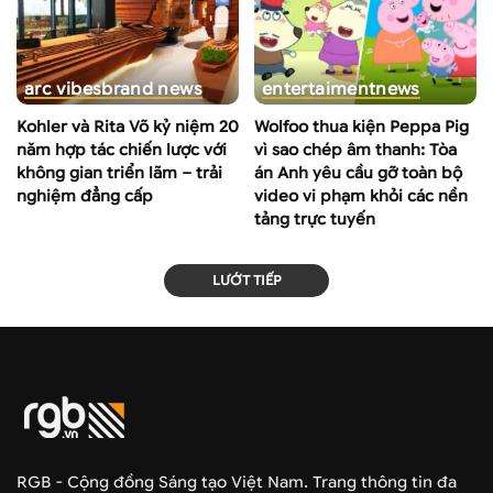
arc vibes
brand news
entertaiment
news
Kohler và Rita Võ kỷ niệm 20
Wolfoo thua kiện Peppa Pig
năm hợp tác chiến lược với
vì sao chép âm thanh: Tòa
không gian triển lãm – trải
án Anh yêu cầu gỡ toàn bộ
nghiệm đẳng cấp
video vi phạm khỏi các nền
tảng trực tuyến
LƯỚT TIẾP
RGB - Cộng đồng Sáng tạo Việt Nam. Trang thông tin đa