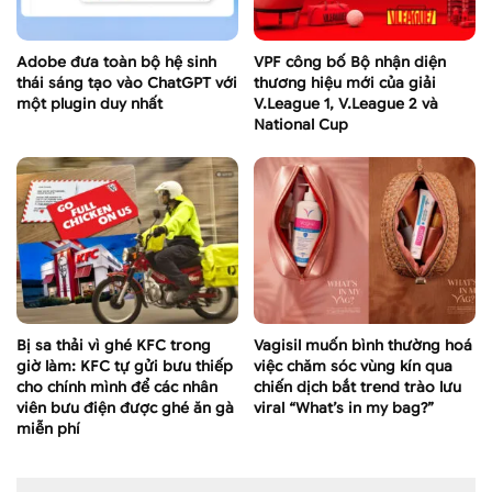
Adobe đưa toàn bộ hệ sinh
VPF công bố Bộ nhận diện
thái sáng tạo vào ChatGPT với
thương hiệu mới của giải
một plugin duy nhất
V.League 1, V.League 2 và
National Cup
Bị sa thải vì ghé KFC trong
Vagisil muốn bình thường hoá
giờ làm: KFC tự gửi bưu thiếp
việc chăm sóc vùng kín qua
cho chính mình để các nhân
chiến dịch bắt trend trào lưu
viên bưu điện được ghé ăn gà
viral “What’s in my bag?”
miễn phí