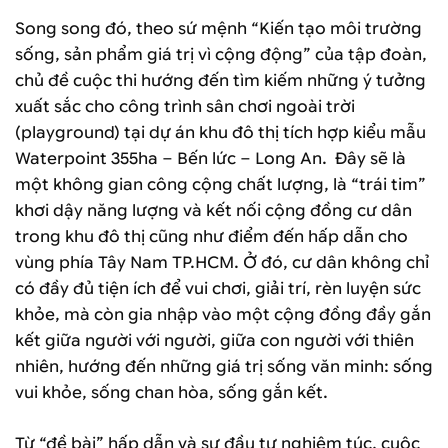
Song song đó, theo sứ mệnh “Kiến tạo môi trường
sống, sản phẩm giá trị vì cộng động” của tập đoàn,
chủ đề cuộc thi hướng đến tìm kiếm những ý tưởng
xuất sắc cho công trình sân chơi ngoài trời
(playground) tại dự án khu đô thị tích hợp kiểu mẫu
Waterpoint 355ha – Bến lức – Long An. Đây sẽ là
một không gian công cộng chất lượng, là “trái tim”
khơi dậy năng lượng và kết nối cộng đồng cư dân
trong khu đô thị cũng như điểm đến hấp dẫn cho
vùng phía Tây Nam TP.HCM. Ở đó, cư dân không chỉ
có đầy đủ tiện ích để vui chơi, giải trí, rèn luyện sức
khỏe, mà còn gia nhập vào một cộng đồng đầy gắn
kết giữa người với người, giữa con người với thiên
nhiên, hướng đến những giá trị sống văn minh: sống
vui khỏe, sống chan hòa, sống gắn kết.
Từ “đề bài” hấp dẫn và sự đầu tư nghiêm túc, cuộc