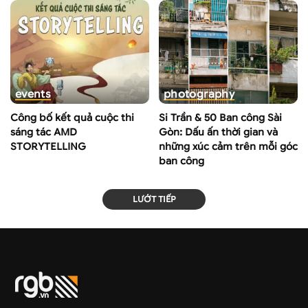
events
photography
Công bố kết quả cuộc thi
Si Trần & 50 Ban công Sài
sáng tác AMD
Gòn: Dấu ấn thời gian và
STORYTELLING
những xúc cảm trên mỗi góc
ban công
LƯỚT TIẾP