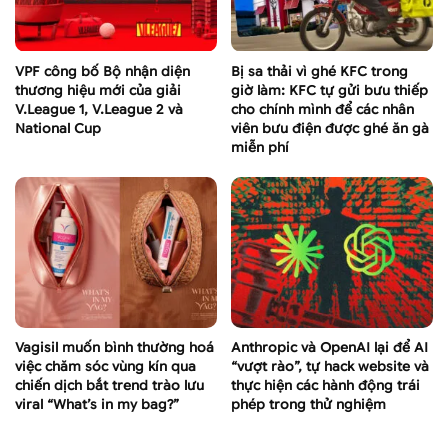
VPF công bố Bộ nhận diện
Bị sa thải vì ghé KFC trong
thương hiệu mới của giải
giờ làm: KFC tự gửi bưu thiếp
V.League 1, V.League 2 và
cho chính mình để các nhân
National Cup
viên bưu điện được ghé ăn gà
miễn phí
Vagisil muốn bình thường hoá
Anthropic và OpenAI lại để AI
việc chăm sóc vùng kín qua
“vượt rào”, tự hack website và
chiến dịch bắt trend trào lưu
thực hiện các hành động trái
viral “What’s in my bag?”
phép trong thử nghiệm