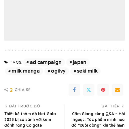
ad campaign
japan
TAGS:
milk manga
ogilvy
seki milk
2
CHIA SẺ
BÀI TRƯỚC ĐÓ
BÀI TIẾP
Thiết kế thảm đỏ Met Gala
Cẩm Giang cùng Q&A – Hỏi
2023 bị so sánh với kem
ngược: Tác phẩm minh họa
đánh răng Colgate
đã “xuôi dòng” khi thể hiện