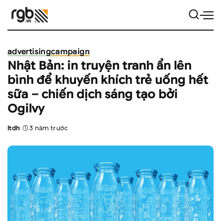
advertising
campaign
Nhật Bản: in truyện tranh ẩn lên
bình để khuyến khích trẻ uống hết
sữa – chiến dịch sáng tạo bởi
Ogilvy
ltdh
3 năm trước
Posted
by