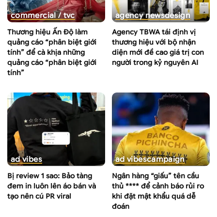
commercial / tvc
agency news
design
Thương hiệu Ấn Độ làm
Agency TBWA tái định vị
quảng cáo “phân biệt giới
thương hiệu với bộ nhận
tính” để cà khịa những
diện mới đề cao giá trị con
quảng cáo “phân biệt giới
người trong kỷ nguyên AI
tính”
ad vibes
ad vibes
campaign
Bị review 1 sao: Bảo tàng
Ngân hàng “giấu” tên cầu
đem in luôn lên áo bán và
thủ **** để cảnh báo rủi ro
tạo nên cú PR viral
khi đặt mật khẩu quá dễ
đoán