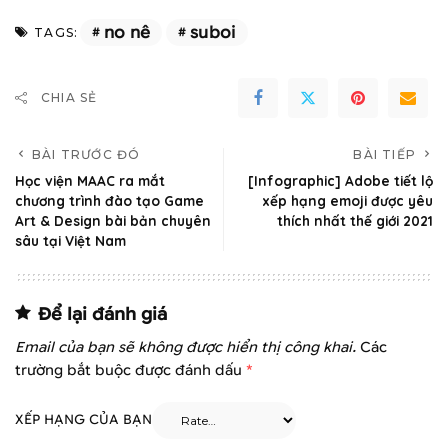
no nê
suboi
TAGS:
CHIA SẺ
BÀI TRƯỚC ĐÓ
BÀI TIẾP
Học viện MAAC ra mắt
[Infographic] Adobe tiết lộ
chương trình đào tạo Game
xếp hạng emoji được yêu
Art & Design bài bản chuyên
thích nhất thế giới 2021
sâu tại Việt Nam
Để lại đánh giá
Email của bạn sẽ không được hiển thị công khai.
Các
trường bắt buộc được đánh dấu
*
XẾP HẠNG CỦA BẠN