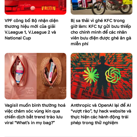
VPF công bố Bộ nhận diện
Bị sa thải vì ghé KFC trong
thương hiệu mới của giải
giờ làm: KFC tự gửi bưu thiếp
V.League 1, V.League 2 và
cho chính mình để các nhân
National Cup
viên bưu điện được ghé ăn gà
miễn phí
Vagisil muốn bình thường hoá
Anthropic và OpenAI lại để AI
việc chăm sóc vùng kín qua
“vượt rào”, tự hack website và
chiến dịch bắt trend trào lưu
thực hiện các hành động trái
viral “What’s in my bag?”
phép trong thử nghiệm