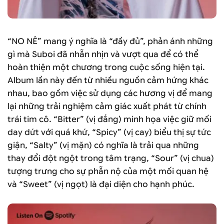
“NO NÊ” mang ý nghĩa là “đầy đủ”, phản ánh những
gì mà Suboi đã nhẫn nhịn và vượt qua để có thể
hoàn thiện một chương trong cuộc sống hiện tại.
Album lần này đến từ nhiều nguồn cảm hứng khác
nhau, bao gồm việc sử dụng các hương vị để mang
lại những trải nghiệm cảm giác xuất phát từ chính
trái tim cô. “Bitter” (vị đắng) minh họa việc giữ mối
day dứt với quá khứ, “Spicy” (vị cay) biểu thị sự tức
giận, “Salty” (vị mặn) có nghĩa là trải qua những
thay đổi đột ngột trong tâm trạng, “Sour” (vị chua)
tượng trưng cho sự phẫn nộ của một mối quan hệ
và “Sweet” (vị ngọt) là đại diện cho hạnh phúc.