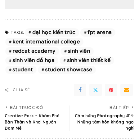
đại học kiến trúc
fpt arena
TAGS:
kent international college
redcat academy
sinh viên
sinh viên đồ họa
sinh viên thiết kế
student
student showcase
CHIA SẺ
BÀI TRƯỚC ĐÓ
BÀI TIẾP
Creative Park – Khám Phá
Cảm hứng Photography #14:
Bản Thân và Khơi Nguồn
Những tâm hồn không ngơi
Đam Mê
nghỉ