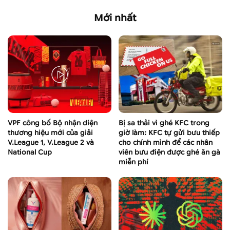
Mới nhất
VPF công bố Bộ nhận diện
Bị sa thải vì ghé KFC trong
thương hiệu mới của giải
giờ làm: KFC tự gửi bưu thiếp
V.League 1, V.League 2 và
cho chính mình để các nhân
National Cup
viên bưu điện được ghé ăn gà
miễn phí