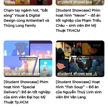
news
student showcase
Chạm tay ngành hot, “bắt
[Student Showcase] Phim
sóng” Visual & Digital
hoạt hình “Meow” – đồ án
Design cùng Antiantiart và
tốt nghiệp của Phạm Triều
Thủng Long Family
Châu – sinh viên ĐH Mỹ
Thuật TP.HCM
student showcase
student showcase
[Student Showcase] Phim
[Student Showcase] Hoạt
hoạt hình “Special
Hình “Fish Soup” – Đồ án
Delivery”: Đồ án tốt nghiệp
của Nguyễn Thuỳ Linh sinh
của sinh viên Đại học Mỹ
viên ĐH Văn Lang
Thuật Tp.HCM