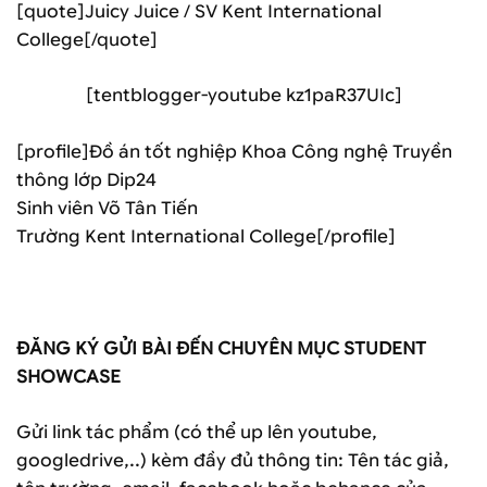
[quote]Juicy Juice / SV Kent International
College[/quote]
[tentblogger-youtube kz1paR37UIc]
[profile]Đồ án tốt nghiệp Khoa Công nghệ Truyền
thông lớp Dip24
Sinh viên Võ Tân Tiến
Trường Kent International College[/profile]
ĐĂNG KÝ GỬI BÀI ĐẾN CHUYÊN MỤC STUDENT
SHOWCASE
Gửi link tác phẩm (có thể up lên youtube,
googledrive,..) kèm đầy đủ thông tin: Tên tác giả,