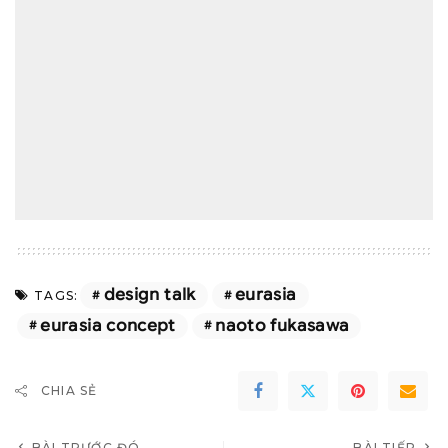
design talk
eurasia
TAGS:
eurasia concept
naoto fukasawa
CHIA SẺ
BÀI TRƯỚC ĐÓ
BÀI TIẾP