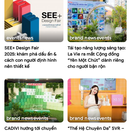
events
news
brand news
events
SEE+ Design Fair
Tái tạo năng lượng sáng tạo:
2025: khám phá dấu ấn &
La Vie ra mắt Cộng đồng
cách con người định hình
“Yên Một Chút” dành riêng
nên thiết kế
cho người bận rộn
brand news
events
brand news
events
CADIVI hướng tới chuyển
“Thế Hệ Chuyên Da” SVR –