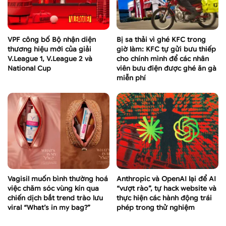
VPF công bố Bộ nhận diện
Bị sa thải vì ghé KFC trong
thương hiệu mới của giải
giờ làm: KFC tự gửi bưu thiếp
V.League 1, V.League 2 và
cho chính mình để các nhân
National Cup
viên bưu điện được ghé ăn gà
miễn phí
Vagisil muốn bình thường hoá
Anthropic và OpenAI lại để AI
việc chăm sóc vùng kín qua
“vượt rào”, tự hack website và
chiến dịch bắt trend trào lưu
thực hiện các hành động trái
viral “What’s in my bag?”
phép trong thử nghiệm