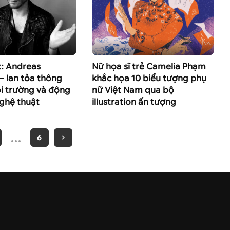
t: Andreas
Nữ họa sĩ trẻ Camelia Phạm
– lan tỏa thông
khắc họa 10 biểu tượng phụ
i trường và động
nữ Việt Nam qua bộ
ghệ thuật
illustration ấn tượng
…
6