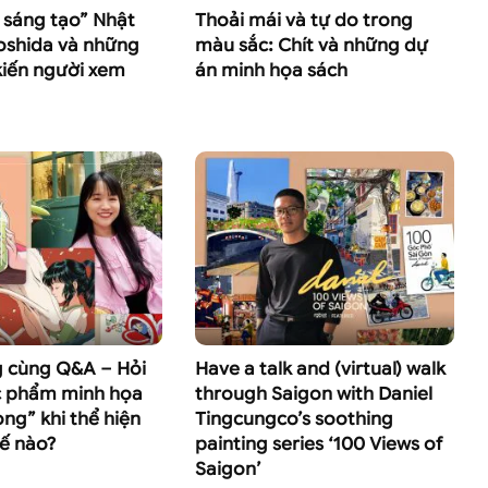
 sáng tạo” Nhật
Thoải mái và tự do trong
oshida và những
màu sắc: Chít và những dự
iến người xem
án minh họa sách
 cùng Q&A – Hỏi
Have a talk and (virtual) walk
c phẩm minh họa
through Saigon with Daniel
òng” khi thể hiện
Tingcungco’s soothing
ế nào?
painting series ‘100 Views of
Saigon’