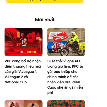
Mới nhất
VPF công bố Bộ nhận
Bị sa thải vì ghé KFC
diện thương hiệu mới
trong giờ làm: KFC tự
của giải V.League 1,
gửi bưu thiếp cho
V.League 2 và
chính mình để các
National Cup
nhân viên bưu điện
được ghé ăn gà miễn
phí