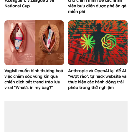
V.League 1, V.League 2 và
cho chính mình để các nhân
National Cup
viên bưu điện được ghé ăn gà
miễn phí
Vagisil muốn bình thường hoá
Anthropic và OpenAI lại để AI
việc chăm sóc vùng kín qua
“vượt rào”, tự hack website và
chiến dịch bắt trend trào lưu
thực hiện các hành động trái
viral “What’s in my bag?”
phép trong thử nghiệm