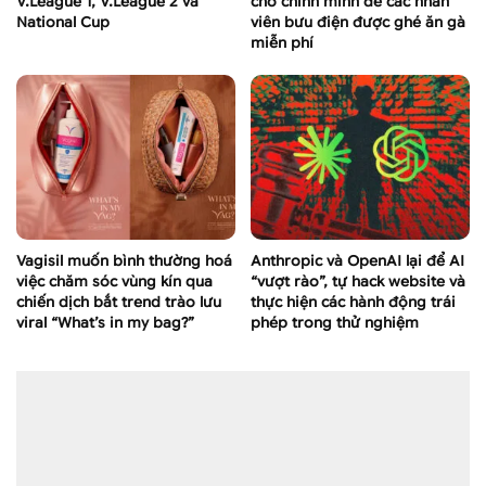
V.League 1, V.League 2 và
cho chính mình để các nhân
National Cup
viên bưu điện được ghé ăn gà
miễn phí
Vagisil muốn bình thường hoá
Anthropic và OpenAI lại để AI
việc chăm sóc vùng kín qua
“vượt rào”, tự hack website và
chiến dịch bắt trend trào lưu
thực hiện các hành động trái
viral “What’s in my bag?”
phép trong thử nghiệm