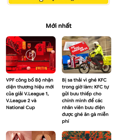
Mới nhất
VPF công bố Bộ nhận
Bị sa thải vì ghé KFC
diện thương hiệu mới
trong giờ làm: KFC tự
của giải V.League 1,
gửi bưu thiếp cho
V.League 2 và
chính mình để các
National Cup
nhân viên bưu điện
được ghé ăn gà miễn
phí