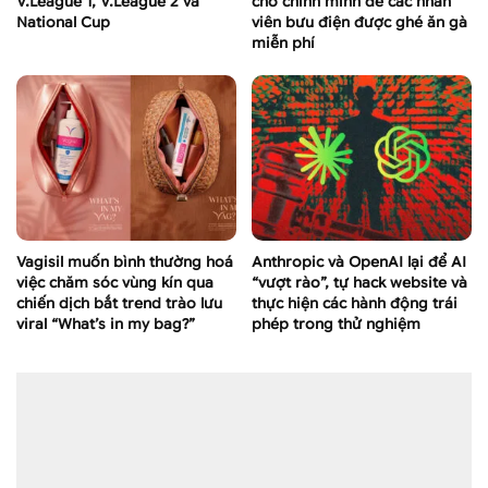
V.League 1, V.League 2 và
cho chính mình để các nhân
National Cup
viên bưu điện được ghé ăn gà
miễn phí
Vagisil muốn bình thường hoá
Anthropic và OpenAI lại để AI
việc chăm sóc vùng kín qua
“vượt rào”, tự hack website và
chiến dịch bắt trend trào lưu
thực hiện các hành động trái
viral “What’s in my bag?”
phép trong thử nghiệm