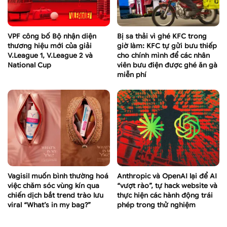
VPF công bố Bộ nhận diện
Bị sa thải vì ghé KFC trong
thương hiệu mới của giải
giờ làm: KFC tự gửi bưu thiếp
V.League 1, V.League 2 và
cho chính mình để các nhân
National Cup
viên bưu điện được ghé ăn gà
miễn phí
Vagisil muốn bình thường hoá
Anthropic và OpenAI lại để AI
việc chăm sóc vùng kín qua
“vượt rào”, tự hack website và
chiến dịch bắt trend trào lưu
thực hiện các hành động trái
viral “What’s in my bag?”
phép trong thử nghiệm