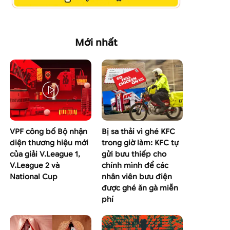
Mới nhất
VPF công bố Bộ nhận
Bị sa thải vì ghé KFC
diện thương hiệu mới
trong giờ làm: KFC tự
của giải V.League 1,
gửi bưu thiếp cho
V.League 2 và
chính mình để các
National Cup
nhân viên bưu điện
được ghé ăn gà miễn
phí