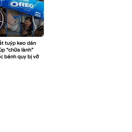
t tuýp keo dán
iúp “chữa lành”
c bánh quy bị vỡ