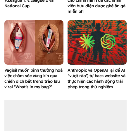
V.League 1, V.League 2 và
cho chính mình để các nhân
National Cup
viên bưu điện được ghé ăn gà
miễn phí
Vagisil muốn bình thường hoá
Anthropic và OpenAI lại để AI
việc chăm sóc vùng kín qua
“vượt rào”, tự hack website và
chiến dịch bắt trend trào lưu
thực hiện các hành động trái
viral “What’s in my bag?”
phép trong thử nghiệm