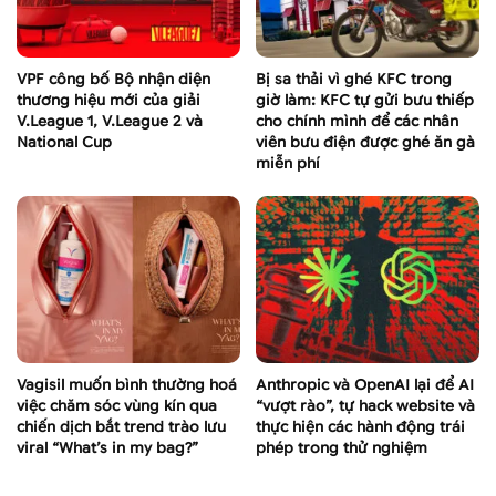
VPF công bố Bộ nhận diện
Bị sa thải vì ghé KFC trong
thương hiệu mới của giải
giờ làm: KFC tự gửi bưu thiếp
V.League 1, V.League 2 và
cho chính mình để các nhân
National Cup
viên bưu điện được ghé ăn gà
miễn phí
Vagisil muốn bình thường hoá
Anthropic và OpenAI lại để AI
việc chăm sóc vùng kín qua
“vượt rào”, tự hack website và
chiến dịch bắt trend trào lưu
thực hiện các hành động trái
viral “What’s in my bag?”
phép trong thử nghiệm