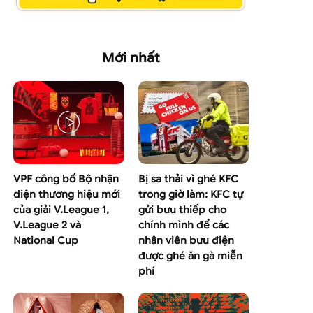
Mới nhất
VPF công bố Bộ nhận
Bị sa thải vì ghé KFC
diện thương hiệu mới
trong giờ làm: KFC tự
của giải V.League 1,
gửi bưu thiếp cho
V.League 2 và
chính mình để các
National Cup
nhân viên bưu điện
được ghé ăn gà miễn
phí