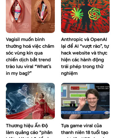
Vagisil muốn bình
Anthropic và OpenAI
thường hoá việc chăm
lại để AI “vượt rào”, tự
sóc vùng kín qua
hack website và thực
chiến dịch bắt trend
hiện các hành động
trào lưu viral “What’s
trái phép trong thử
in my bag?”
nghiệm
Thương hiệu Ấn Độ
Tựa game viral của
làm quảng cáo “phân
thanh niên 18 tuổi tạo