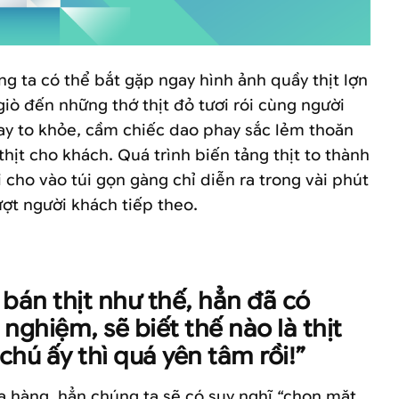
g ta có thể bắt gặp ngay hình ảnh quầy thịt lợn
giò đến những thớ thịt đỏ tươi rói cùng người
tay to khỏe, cầm chiếc dao phay sắc lẻm thoăn
thịt cho khách. Quá trình biến tảng thịt to thành
cho vào túi gọn gàng chỉ diễn ra trong vài phút
lượt người khách tiếp theo.
bán thịt như thế, hẳn đã có
nghiệm, sẽ biết thế nào là thịt
hú ấy thì quá yên tâm rồi!”
a hàng, hẳn chúng ta sẽ có suy nghĩ “chọn mặt