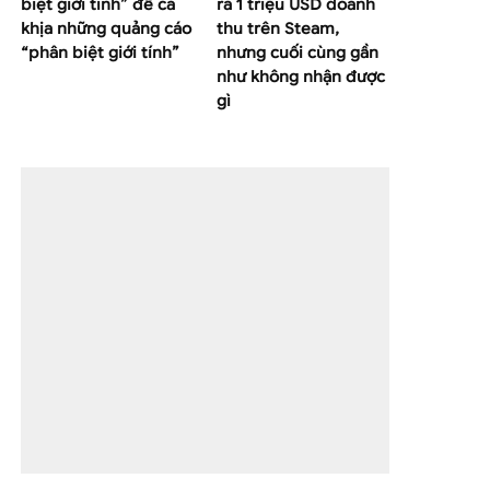
biệt giới tính” để cà
ra 1 triệu USD doanh
khịa những quảng cáo
thu trên Steam,
“phân biệt giới tính”
nhưng cuối cùng gần
như không nhận được
gì