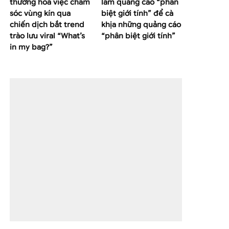
thường hoá việc chăm
làm quảng cáo “phân
sóc vùng kín qua
biệt giới tính” để cà
chiến dịch bắt trend
khịa những quảng cáo
trào lưu viral “What’s
“phân biệt giới tính”
in my bag?”