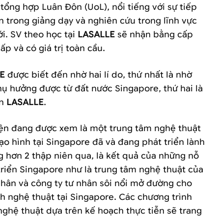
tổng hợp Luân Đôn (UoL), nổi tiếng với sự tiếp
ến trong giảng dạy và nghiên cứu trong lĩnh vực
ới. SV theo học tại
LASALLE
sẽ nhận bằng cấp
p và có giá trị toàn cầu.
E
được biết đến nhờ hai lí do, thứ nhất là nhờ
hụ hưởng được từ đất nước Singapore, thứ hai là
ân
LASALLE
.
iện đang được xem là một trung tâm nghệ thuật
ạo hình tại Singapore đã và đang phát triển lành
 hơn 2 thập niên qua, là kết quả của những nỗ
triển Singapore như là trung tâm nghệ thuật của
nhân và công ty tư nhân sôi nổi mở đường cho
nh nghệ thuật tại Singapore. Các chương trình
nghệ thuật dựa trên kế hoạch thực tiễn sẽ trang