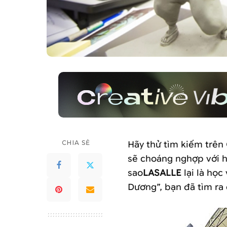
CHIA SẺ
Hãy thử tìm kiếm trên
sẽ choáng nghợp với hơ
sao
LASALLE
lại là học
Dương”, bạn đã tìm ra 