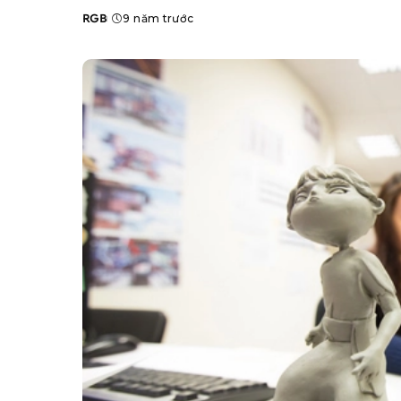
RGB
9 năm trước
Posted
by