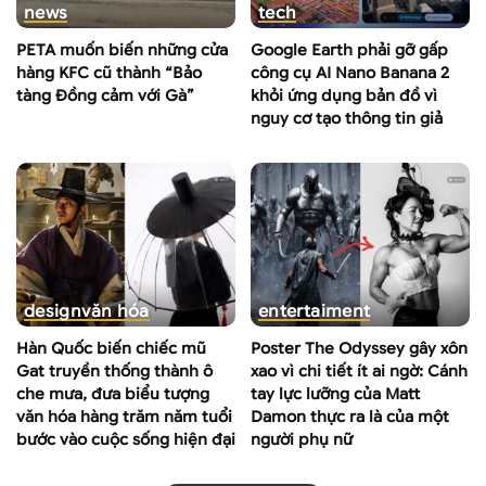
news
tech
PETA muốn biến những cửa
Google Earth phải gỡ gấp
hàng KFC cũ thành “Bảo
công cụ AI Nano Banana 2
tàng Đồng cảm với Gà”
khỏi ứng dụng bản đồ vì
nguy cơ tạo thông tin giả
design
văn hóa
entertaiment
Hàn Quốc biến chiếc mũ
Poster The Odyssey gây xôn
Gat truyền thống thành ô
xao vì chi tiết ít ai ngờ: Cánh
che mưa, đưa biểu tượng
tay lực lưỡng của Matt
văn hóa hàng trăm năm tuổi
Damon thực ra là của một
bước vào cuộc sống hiện đại
người phụ nữ