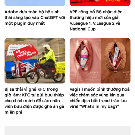
Adobe đưa toàn bộ hệ sinh
VPF công bố Bộ nhận diện
thái sáng tạo vào ChatGPT với
thương hiệu mới của giải
một plugin duy nhất
V.League 1, V.League 2 và
National Cup
Bị sa thải vì ghé KFC trong
Vagisil muốn bình thường hoá
giờ làm: KFC tự gửi bưu thiếp
việc chăm sóc vùng kín qua
cho chính mình để các nhân
chiến dịch bắt trend trào lưu
viên bưu điện được ghé ăn gà
viral “What’s in my bag?”
miễn phí