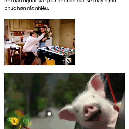
đợi bạn ngoài kia :)) Chắc chắn bạn sẽ thấy hạnh
phúc hơn rất nhiều.