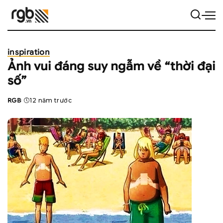
inspiration
Ảnh vui đáng suy ngẫm về “thời đại
số”
RGB
12 năm trước
Posted
by