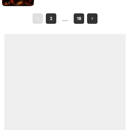
…
1
2
18