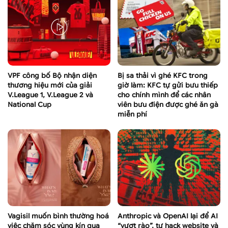
VPF công bố Bộ nhận diện
Bị sa thải vì ghé KFC trong
thương hiệu mới của giải
giờ làm: KFC tự gửi bưu thiếp
V.League 1, V.League 2 và
cho chính mình để các nhân
National Cup
viên bưu điện được ghé ăn gà
miễn phí
Vagisil muốn bình thường hoá
Anthropic và OpenAI lại để AI
việc chăm sóc vùng kín qua
“vượt rào”, tự hack website và