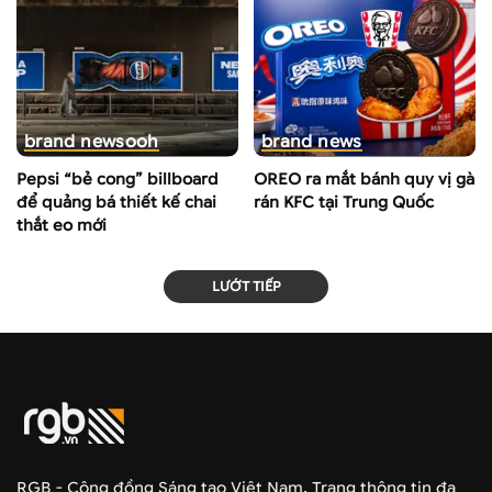
brand news
ooh
brand news
Pepsi “bẻ cong” billboard
OREO ra mắt bánh quy vị gà
để quảng bá thiết kế chai
rán KFC tại Trung Quốc
thắt eo mới
LƯỚT TIẾP
RGB - Cộng đồng Sáng tạo Việt Nam. Trang thông tin đa