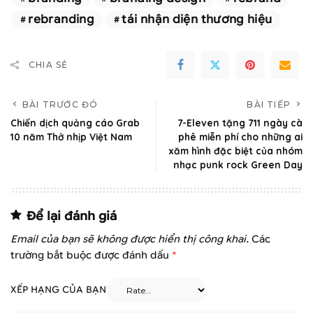
rebranding
tái nhận diện thương hiệu
CHIA SẺ
BÀI TRƯỚC ĐÓ
BÀI TIẾP
Chiến dịch quảng cáo Grab
7-Eleven tặng 711 ngày cà
10 năm Thở nhịp Việt Nam
phê miễn phí cho những ai
xăm hình đặc biệt của nhóm
nhạc punk rock Green Day
Để lại đánh giá
Email của bạn sẽ không được hiển thị công khai.
Các
trường bắt buộc được đánh dấu
*
XẾP HẠNG CỦA BẠN