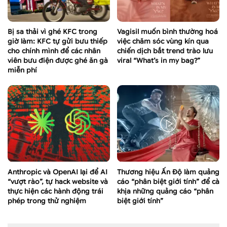
Bị sa thải vì ghé KFC trong
Vagisil muốn bình thường hoá
giờ làm: KFC tự gửi bưu thiếp
việc chăm sóc vùng kín qua
cho chính mình để các nhân
chiến dịch bắt trend trào lưu
viên bưu điện được ghé ăn gà
viral “What’s in my bag?”
miễn phí
Anthropic và OpenAI lại để AI
Thương hiệu Ấn Độ làm quảng
“vượt rào”, tự hack website và
cáo “phân biệt giới tính” để cà
thực hiện các hành động trái
khịa những quảng cáo “phân
phép trong thử nghiệm
biệt giới tính”