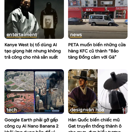
entertaiment
news
Kanye West bị tố dùng AI
PETA muốn biến những cửa
tạo giọng hát nhưng không
hàng KFC cũ thành “Bảo
trả công cho nhà sản xuất
tàng Đồng cảm với Gà”
tech
design
văn hóa
Google Earth phải gỡ gấp
Hàn Quốc biến chiếc mũ
công cụ AI Nano Banana 2
Gat truyền thống thành ô