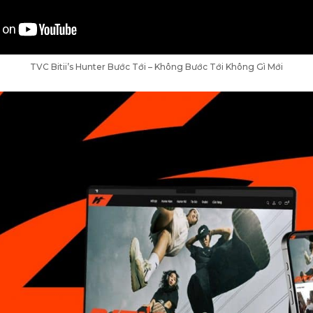
TVC Bitii’s Hunter Bước Tới – Không Bước Tới Không Gì Mới