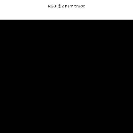
RGB
2 năm trước
Posted
by