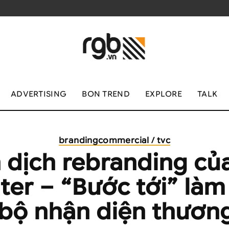
ADVERTISING
BON TREND
EXPLORE
TALK
branding
commercial / tvc
 dịch rebranding của 
ter – “Bước tới” làm
bộ nhận diện thươn