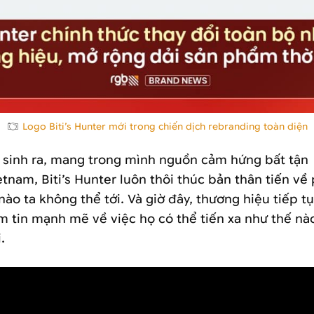
Logo Biti’s Hunter mới trong chiến dịch rebranding toàn diện
 sinh ra, mang trong mình nguồn cảm hứng bất tận
nam, Biti’s Hunter luôn thôi thúc bản thân tiến về 
 nào ta không thể tới. Và giờ đây, thương hiệu tiếp 
ềm tin mạnh mẽ về việc họ có thể tiến xa như thế n
.