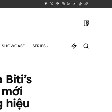
0
SHOWCASE
SERIES
Biti’s
 mới
g hiệu