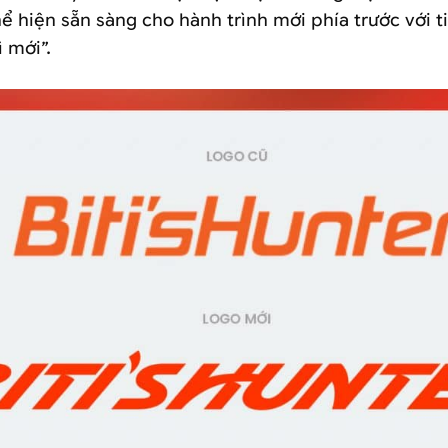
hể hiện sẵn sàng cho hành trình mới phía trước với 
 mới”.