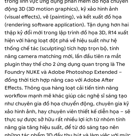
trong lĩnh vực ứng dụng phần mềm đồ họa chuyển
động 3D (3D motion graphics), kỹ xảo hình ảnh
(visual effects), vẽ (painting), và kết xuất đồ họa
(rendering software application). Tận dụng hơn hai
thập kỷ đổi mới trong lập trình đồ họa 3D, R14 xuất
hiện với hàng loạt đột phá về hiệu suất như hệ
thống chế tác (sculpting) tích hợp trọn bộ, tính
năng camera matching mới, lần đầu tiên ra mắt
plugin thay thế cho 2 ứng dụng quan trọng là The
Foundry NUKE và Adobe Photoshop Extended –
đồng thời tích hợp nâng cao với Adobe After
Effects. Thông qua hàng loạt cải tiến tính năng
workflow mạnh mẽ khác giúp các nghệ sĩ sáng tạo
như chuyên gia đồ họa chuyển động, chuyên gia kỹ
xảo hình ảnh, hay chuyên viên thiết kế diễn họa – sẽ
thực sự được sở hữu rất nhiều lợi ích từ nhóm tính
năng gia tăng hiệu suất, để từ đó sáng tạo nên
những tác phẩm 3D đầy thu hút và làm việc với mức