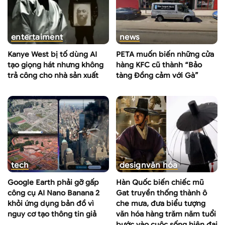
entertaiment
news
Kanye West bị tố dùng AI
PETA muốn biến những cửa
tạo giọng hát nhưng không
hàng KFC cũ thành “Bảo
trả công cho nhà sản xuất
tàng Đồng cảm với Gà”
tech
design
văn hóa
Google Earth phải gỡ gấp
Hàn Quốc biến chiếc mũ
công cụ AI Nano Banana 2
Gat truyền thống thành ô
khỏi ứng dụng bản đồ vì
che mưa, đưa biểu tượng
nguy cơ tạo thông tin giả
văn hóa hàng trăm năm tuổi
bước vào cuộc sống hiện đại