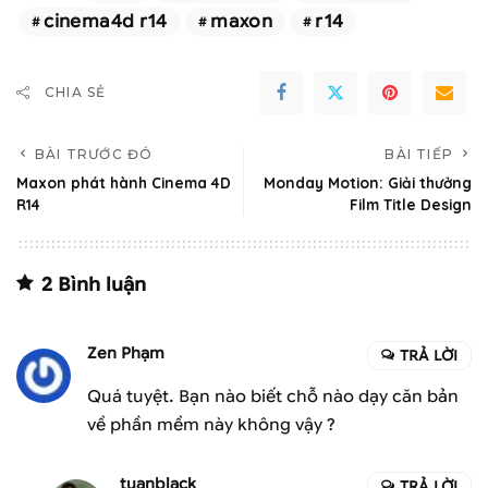
cinema4d r14
maxon
r14
CHIA SẺ
BÀI TRƯỚC ĐÓ
BÀI TIẾP
Maxon phát hành Cinema 4D
Monday Motion: Giải thưởng
R14
Film Title Design
2 Bình luận
Zen Phạm
TRẢ LỜI
Quá tuyệt. Bạn nào biết chỗ nào dạy căn bản
về phần mềm này không vậy ?
tuanblack
TRẢ LỜI