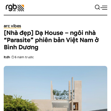
arc vibes
[Nhà đẹp] Dạ House – ngôi nhà
“Parasite” phiên bản Việt Nam ở
Bình Dương
ltdh
6 năm trước
Posted
by