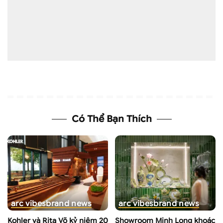
Có Thể Bạn Thích
arc vibes
brand news
arc vibes
brand news
Kohler và Rita Võ kỷ niệm 20
Showroom Minh Long khoác