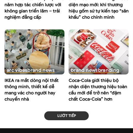
năm hợp tác chiến lược với
diện mạo mới: khi thương
không gian triển lãm – trải
hiệu gốm sứ tự kiến tạo “sân
nghiệm đẳng cấp
khấu” cho chính mình
arc vibes
brand news
brand news
branding
IKEA ra mắt dòng nội thất
Coca-Cola giới thiệu bộ
thông minh, thiết kế dễ
nhận diện thương hiệu toàn
mang vác cho người hay
cầu mới để trở nên “đậm
chuyển nhà
chất Coca-Cola” hơn
LƯỚT TIẾP