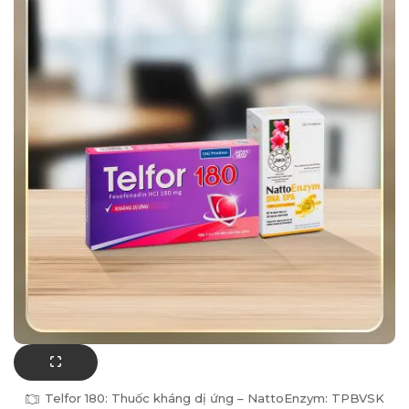
Telfor 180: Thuốc kháng dị ứng – NattoEnzym: TPBVSK