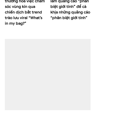
thường hoá việc chăm
làm quảng cáo “phân
sóc vùng kín qua
biệt giới tính” để cà
chiến dịch bắt trend
khịa những quảng cáo
trào lưu viral “What’s
“phân biệt giới tính”
in my bag?”