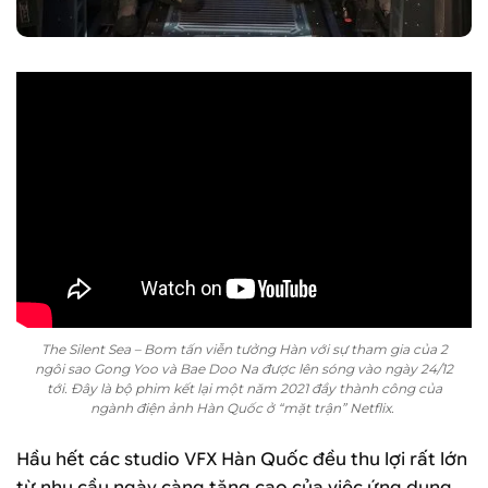
The Silent Sea – Bom tấn viễn tưởng Hàn với sự tham gia của 2
ngôi sao Gong Yoo và Bae Doo Na được lên sóng vào ngày 24/12
tới. Đây là bộ phim kết lại một năm 2021 đầy thành công của
ngành điện ảnh Hàn Quốc ở “mặt trận” Netflix.
Hầu hết các studio VFX Hàn Quốc đều thu lợi rất lớn
từ nhu cầu ngày càng tăng cao của việc ứng dụng