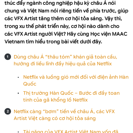
thúc đẩy ngành công nghiệp hậu kỳ châu Á nói
chung và Việt Nam nói riêng tiến về phía trước, giúp
các VFX Artist tăng thêm cơ hội tỏa sáng. Vậy thì,
trong xu thế phát triển này, cơ hội nào dành cho
các VFX Artist người Việt? Hãy cùng Học viện MAAC
Vietnam tìm hiểu trong bài viết dưới đây.
Dùng châu Á “thâu tóm” khán giả toàn cầu,
hướng đi liều lĩnh đầy hiệu quả của Netflix
Netflix và luồng gió mới đối với điện ảnh Hàn
Quốc
Thị trường Hàn Quốc – Bước đi đầy toan
tính của gã khổng lồ Netflix
Netflix càng “bơm” tiền về châu Á, các VFX
Artist Việt càng có cơ hội tỏa sáng
Tài năng của VFX Artist Việt Nam vốn đã