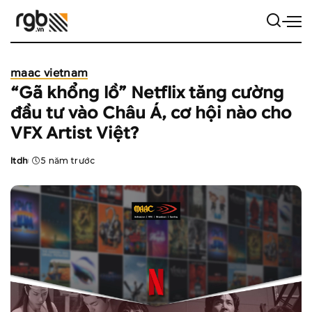
maac vietnam
“Gã khổng lồ” Netflix tăng cường
đầu tư vào Châu Á, cơ hội nào cho
VFX Artist Việt?
ltdh
5 năm trước
Posted
by