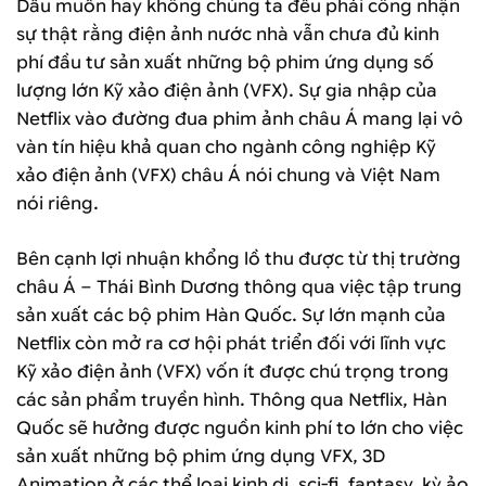
Dẫu muốn hay không chúng ta đều phải công nhận
sự thật rằng điện ảnh nước nhà vẫn chưa đủ kinh
phí đầu tư sản xuất những bộ phim ứng dụng số
lượng lớn Kỹ xảo điện ảnh (VFX). Sự gia nhập của
Netflix vào đường đua phim ảnh châu Á mang lại vô
vàn tín hiệu khả quan cho ngành công nghiệp Kỹ
xảo điện ảnh (VFX) châu Á nói chung và Việt Nam
nói riêng.
Bên cạnh lợi nhuận khổng lồ thu được từ thị trường
châu Á – Thái Bình Dương thông qua việc tập trung
sản xuất các bộ phim Hàn Quốc. Sự lớn mạnh của
Netflix còn mở ra cơ hội phát triển đối với lĩnh vực
Kỹ xảo điện ảnh (VFX) vốn ít được chú trọng trong
các sản phẩm truyền hình. Thông qua Netflix, Hàn
Quốc sẽ hưởng được nguồn kinh phí to lớn cho việc
sản xuất những bộ phim ứng dụng VFX, 3D
Animation ở các thể loại kinh dị, sci-fi, fantasy, kỳ ảo