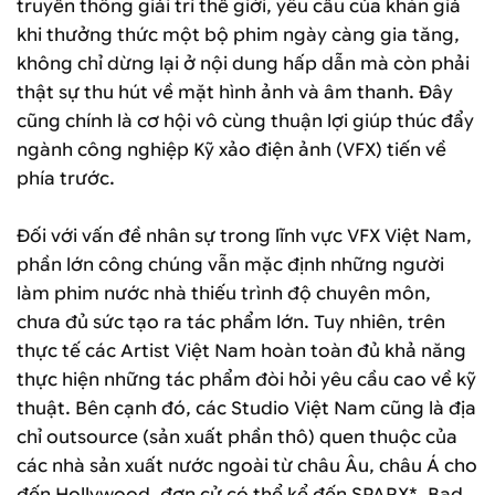
truyền thông giải trí thế giới, yêu cầu của khán giả
khi thưởng thức một bộ phim ngày càng gia tăng,
không chỉ dừng lại ở nội dung hấp dẫn mà còn phải
thật sự thu hút về mặt hình ảnh và âm thanh. Đây
cũng chính là cơ hội vô cùng thuận lợi giúp thúc đẩy
ngành công nghiệp Kỹ xảo điện ảnh (VFX) tiến về
phía trước.
Đối với vấn đề nhân sự trong lĩnh vực VFX Việt Nam,
phần lớn công chúng vẫn mặc định những người
làm phim nước nhà thiếu trình độ chuyên môn,
chưa đủ sức tạo ra tác phẩm lớn. Tuy nhiên, trên
thực tế các Artist Việt Nam hoàn toàn đủ khả năng
thực hiện những tác phẩm đòi hỏi yêu cầu cao về kỹ
thuật. Bên cạnh đó, các Studio Việt Nam cũng là địa
chỉ outsource (sản xuất phần thô) quen thuộc của
các nhà sản xuất nước ngoài từ châu Âu, châu Á cho
đến Hollywood, đơn cử có thể kể đến SPARX*, Bad