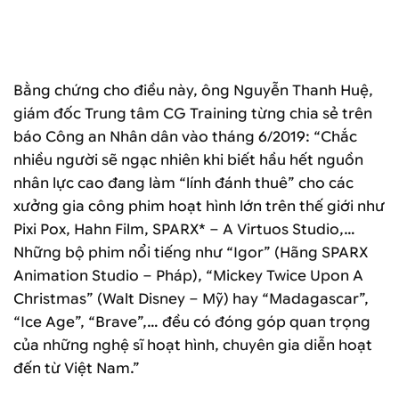
Bad Clay, SPARX*, CYCLO và các Studio hàng đầu Việt Nam
tại sự kiện Vietnam Animation & VFX Industry 2020 – 2025
Bằng chứng cho điều này, ông Nguyễn Thanh Huệ,
giám đốc Trung tâm CG Training từng chia sẻ trên
báo Công an Nhân dân vào tháng 6/2019: “Chắc
nhiều người sẽ ngạc nhiên khi biết hầu hết nguồn
nhân lực cao đang làm “lính đánh thuê” cho các
xưởng gia công phim hoạt hình lớn trên thế giới như
Pixi Pox, Hahn Film, SPARX* – A Virtuos Studio,…
Những bộ phim nổi tiếng như “Igor” (Hãng SPARX
Animation Studio – Pháp), “Mickey Twice Upon A
Christmas” (Walt Disney – Mỹ) hay “Madagascar”,
“Ice Age”, “Brave”,… đều có đóng góp quan trọng
của những nghệ sĩ hoạt hình, chuyên gia diễn hoạt
đến từ Việt Nam.”