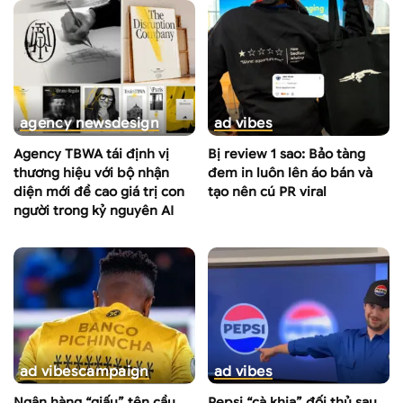
agency news
design
ad vibes
Agency TBWA tái định vị
Bị review 1 sao: Bảo tàng
thương hiệu với bộ nhận
đem in luôn lên áo bán và
diện mới đề cao giá trị con
tạo nên cú PR viral
người trong kỷ nguyên AI
ad vibes
campaign
ad vibes
Ngân hàng “giấu” tên cầu
Pepsi “cà khịa” đối thủ sau