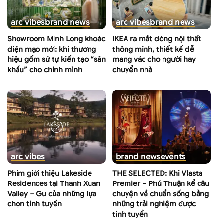
arc vibes
brand news
arc vibes
brand news
Showroom Minh Long khoác
IKEA ra mắt dòng nội thất
diện mạo mới: khi thương
thông minh, thiết kế dễ
hiệu gốm sứ tự kiến tạo “sân
mang vác cho người hay
khấu” cho chính mình
chuyển nhà
arc vibes
brand news
events
Phim giới thiệu Lakeside
THE SELECTED: Khi Vlasta
Residences tại Thanh Xuan
Premier – Phú Thuận kể câu
Valley – Gu của những lựa
chuyện về chuẩn sống bằng
chọn tinh tuyển
những trải nghiệm được
tinh tuyển