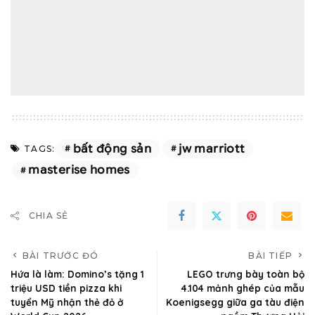
bất động sản
jw marriott
TAGS:
masterise homes
CHIA SẺ
BÀI TRƯỚC ĐÓ
BÀI TIẾP
Hứa là làm: Domino’s tặng 1
LEGO trưng bày toàn bộ
triệu USD tiền pizza khi
4.104 mảnh ghép của mẫu
tuyển Mỹ nhận thẻ đỏ ở
Koenigsegg giữa ga tàu điện