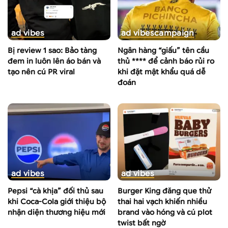
ad vibes
ad vibes
campaign
Bị review 1 sao: Bảo tàng
Ngân hàng “giấu” tên cầu
đem in luôn lên áo bán và
thủ **** để cảnh báo rủi ro
tạo nên cú PR viral
khi đặt mật khẩu quá dễ
đoán
ad vibes
ad vibes
Pepsi “cà khịa” đối thủ sau
Burger King đăng que thử
khi Coca-Cola giới thiệu bộ
thai hai vạch khiến nhiều
nhận diện thương hiệu mới
brand vào hóng và cú plot
twist bất ngờ