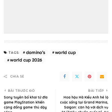
domino’s
world cup
TAGS:
world cup 2026
CHIA SẺ
BÀI TRƯỚC ĐÓ
BÀI TIẾP
Sony tuyên bố khai tử đĩa
Hoa hậu Hà Kiều Anh hé lộ
game PlayStation khiến
cuộc sống tại Grand Marina,
cộng đồng game thủ dậy
Saigon: căn hộ với dịch vụ