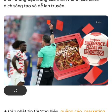
dịch sáng tạo và dễ lan truyền.
✦ Cập nhật tin thương hiệu,
quảng cáo
,
marketing