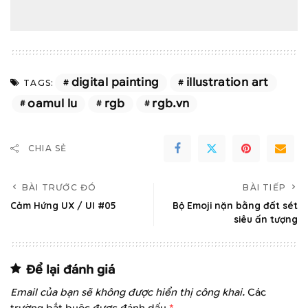
digital painting
illustration art
TAGS:
oamul lu
rgb
rgb.vn
CHIA SẺ
BÀI TRƯỚC ĐÓ
BÀI TIẾP
Cảm Hứng UX / UI #05
Bộ Emoji nặn bằng đất sét
siêu ấn tượng
Để lại đánh giá
Email của bạn sẽ không được hiển thị công khai.
Các
trường bắt buộc được đánh dấu
*