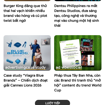
Burger King đăng que thử
Dentsu Philippines ra mắt
thai hai vạch khiến nhiều
Dentsu Studios, đưa sáng
brand vào hóng và cú plot
tạo, công nghệ và thương
twist bất ngờ
mại vào chung một hệ sinh
thái
advertising
case study
ad vibes
social
Case study “Viagra Blue
Pháp thua Tây Ban Nha, còn
Brands” – Chiến dịch đoạt
các Brand thì tranh thủ “mở
giải Cannes Lions 2026
hội” content đu trend World
Cup
LƯỚT TIẾP