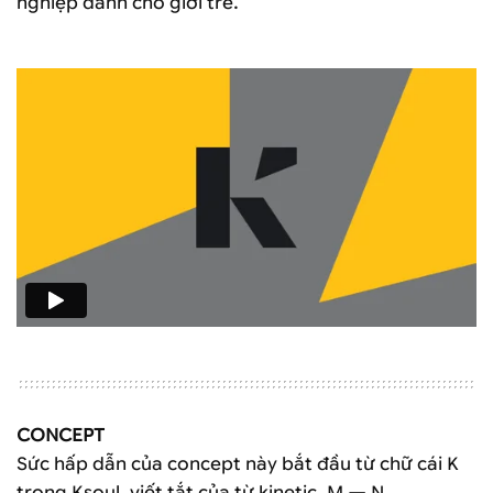
nghiệp dành cho giới trẻ.
CONCEPT
Sức hấp dẫn của concept này bắt đầu từ chữ cái K
trong Ksoul, viết tắt của từ kinetic. M — N