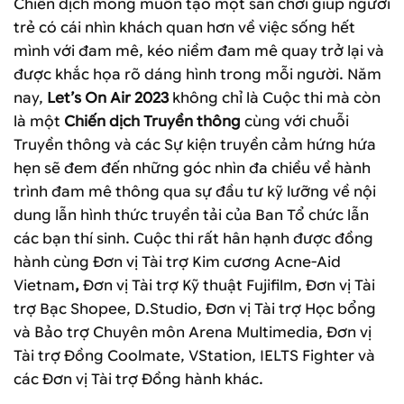
Chiến dịch mong muốn tạo một sân chơi giúp người
trẻ có cái nhìn khách quan hơn về việc sống hết
mình với đam mê, kéo niềm đam mê quay trở lại và
được khắc họa rõ dáng hình trong mỗi người. Năm
nay,
Let’s On Air 2023
không chỉ là Cuộc thi mà còn
là một
Chiến dịch Truyền thông
cùng với chuỗi
Truyền thông và các Sự kiện truyền cảm hứng hứa
hẹn sẽ đem đến những góc nhìn đa chiều về hành
trình đam mê thông qua sự đầu tư kỹ lưỡng về nội
dung lẫn hình thức truyền tải của Ban Tổ chức lẫn
các bạn thí sinh. Cuộc thi rất hân hạnh được đồng
hành cùng Đơn vị Tài trợ Kim cương Acne-Aid
Vietnam
,
Đơn vị Tài trợ Kỹ thuật Fujifilm, Đơn vị Tài
trợ Bạc Shopee, D.Studio, Đơn vị Tài trợ Học bổng
và Bảo trợ Chuyên môn Arena Multimedia, Đơn vị
Tài trợ Đồng Coolmate, VStation, IELTS Fighter và
các Đơn vị Tài trợ Đồng hành khác.