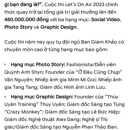
gì bạn đang là?”
, Cuộc thi Let’s On Air 2023 chính
thức quay trở lại tổng giá trị giải thưởng lên đến
450.000.000 đồng
với ba hạng mục:
Social Video
,
Photo Story
và
Graphic Design
.
Cuộc thi năm nay quy tụ đội ngũ Ban Giám Khảo có
chuyên môn cao ở từng hạng mục bao gồm:
Hạng mục Photo Story:
Fashionista/Diễn viên
Quỳnh Anh Shyn; Founder của “Ở Đâu Cũng Chụp”
Văn Nguyên;
Nhiếp ảnh gia Minh Mi Goi; Nhiếp ảnh
gia Tang Tang; Giám đốc Hình ảnh Linh Lưu.
Hạng mục Graphic Design:
Founder của “Thùy
Uyên Training” Thùy Uyên; Giám
đốc Sáng tạo Tùng
“Crazy Monkey”; Giám đốc Sáng tạo Lê Đức Hiệp;
Giám đốc Nghệ thuật Alex Dang; Nghệ sĩ Thị
giác/Giám đốc Sáng tạo Nguyễn Phan Thảo Đan.