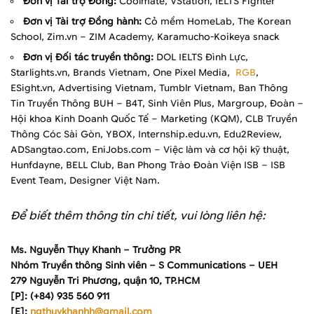
Đơn vị Tài trợ Đồng:
Coolmate, VStation, IELTS Fighter
Đơn vị Tài trợ Đồng hành:
Cỏ mềm HomeLab, The Korean
School, Zim.vn – ZIM Academy, Karamucho-Koikeya snack
Đơn vị Đối tác truyền thông:
DOL IELTS Đình Lực,
Starlights.vn, Brands Vietnam, One Pixel Media,
RGB
,
ESight.vn, Advertising Vietnam, Tumblr Vietnam, Ban Thông
Tin Truyền Thông BUH – B4T, Sinh Viên Plus, Margroup, Đoàn –
Hội khoa Kinh Doanh Quốc Tế – Marketing (KQM), CLB Truyền
Thông Cóc Sài Gòn, YBOX, Internship.edu.vn, Edu2Review,
ADSangtao.com, EniJobs.com – Việc làm và cơ hội kỹ thuật,
Hunfdayne, BELL Club, Ban Phong Trào Đoàn Viện ISB – ISB
Event Team, Designer Việt Nam.
Để biết thêm thông tin chi tiết, vui lòng liên hệ:
Ms. Nguyễn Thụy Khanh – Trưởng PR
Nhóm Truyền thông Sinh viên – S Communications – UEH
279 Nguyễn Tri Phương, quận 10, TP.HCM
[P]: (+84) 935 560 911
[E]:
ngthuykhanhh@gmail.com