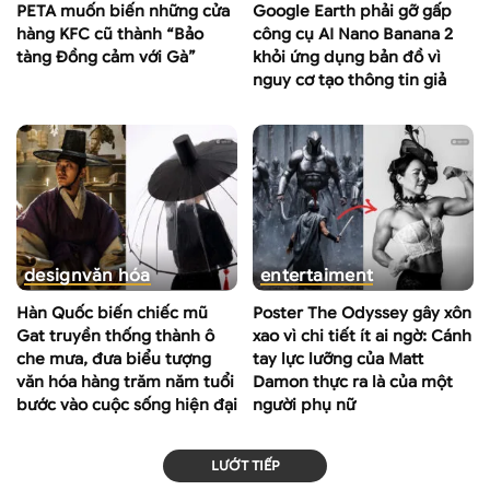
PETA muốn biến những cửa
Google Earth phải gỡ gấp
hàng KFC cũ thành “Bảo
công cụ AI Nano Banana 2
tàng Đồng cảm với Gà”
khỏi ứng dụng bản đồ vì
nguy cơ tạo thông tin giả
design
văn hóa
entertaiment
Hàn Quốc biến chiếc mũ
Poster The Odyssey gây xôn
Gat truyền thống thành ô
xao vì chi tiết ít ai ngờ: Cánh
che mưa, đưa biểu tượng
tay lực lưỡng của Matt
văn hóa hàng trăm năm tuổi
Damon thực ra là của một
bước vào cuộc sống hiện đại
người phụ nữ
LƯỚT TIẾP