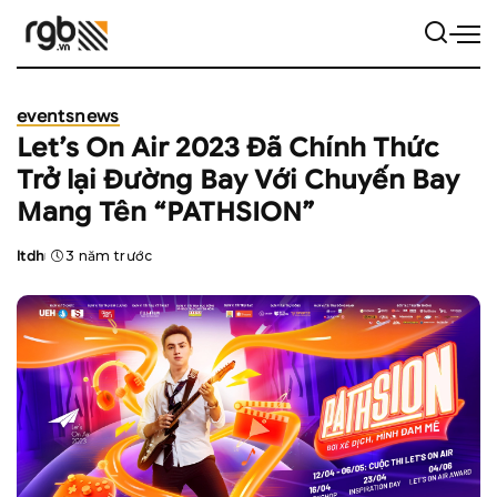
events
news
Let’s On Air 2023 Đã Chính Thức
Trở lại Đường Bay Với Chuyến Bay
Mang Tên “PATHSION”
ltdh
3 năm trước
Posted
by