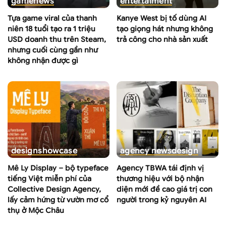
game
news
entertaiment
Tựa game viral của thanh
Kanye West bị tố dùng AI
niên 18 tuổi tạo ra 1 triệu
tạo giọng hát nhưng không
USD doanh thu trên Steam,
trả công cho nhà sản xuất
nhưng cuối cùng gần như
không nhận được gì
design
showcase
agency news
design
Mê Ly Display – bộ typeface
Agency TBWA tái định vị
tiếng Việt miễn phí của
thương hiệu với bộ nhận
Collective Design Agency,
diện mới đề cao giá trị con
lấy cảm hứng từ vườn mơ cổ
người trong kỷ nguyên AI
thụ ở Mộc Châu