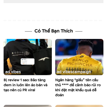
Có Thể Bạn Thích
ad vibes
ad vibes
campaign
Bị review 1 sao: Bảo tàng
Ngân hàng “giấu” tên cầu
đem in luôn lên áo bán và
thủ **** để cảnh báo rủi ro
tạo nên cú PR viral
khi đặt mật khẩu quá dễ
đoán