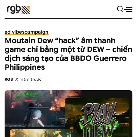
ad vibes
campaign
Moutain Dew “hack” âm thanh
game chỉ bằng một từ DEW – chiến
dịch sáng tạo của BBDO Guerrero
Philippines
RGB
1 năm trước
Posted
by