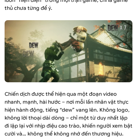
luôn “hiện diện” trong mọi trận game, chỉ là game
thủ chưa từng để ý.
Chiến dịch được thể hiện qua một đoạn video
nhanh, mạnh, hài hước – nơi mỗi lần nhân vật thực
hiện hành động, tiếng “dew” vang lên. Không logo,
không lời thoại dài dòng – chỉ một từ duy nhất lặp
đi lặp lại với nhịp điệu cao trào, khiến người xem bật
cười và… không thể không nhớ đến thương hiệu.