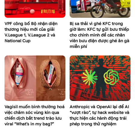
VPF công bố Bộ nhận diện
Bị sa thải vì ghé KFC trong
thương hiệu mới của giải
giờ làm: KFC tự gửi bưu thiếp
V.League 1, V.League 2 và
cho chính mình để các nhân
National Cup
viên bưu điện được ghé ăn gà
miễn phí
Vagisil muốn bình thường hoá
Anthropic và OpenAI lại để AI
việc chăm sóc vùng kín qua
“vượt rào”, tự hack website và
chiến dịch bắt trend trào lưu
thực hiện các hành động trái
viral “What’s in my bag?”
phép trong thử nghiệm