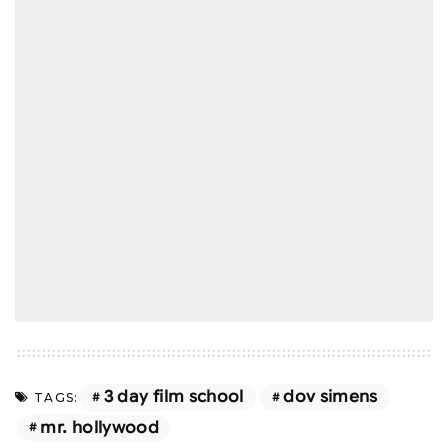
3 day film school
dov simens
TAGS:
mr. hollywood