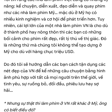
năng: kể chuyện, diễn xuất, đạo diễn và quay phim
như các nhà làm phim Mỹ… mặc dù ở Mỹ họ có
nhiều kinh nghiệm và cơ hội để phát triển hơn. Tuy
nhiên, cái lợi lớn của một nhà làm phim VN là cho dù
ở thành phố hay nông thôn thì các bạn có những
bối cảnh cho phim rất đẹp, rất lý thú về thị giác. Ðó
là những thứ mà chúng tôi không thể tạo dựng ở
Mỹ cho dù với hàng chục triệu USD.
Do đó tôi sẽ hướng dẫn các bạn cách tận dụng các
nét đẹp của VN để kể những câu chuyện bằng hình
ảnh phù hợp với tất cả mọi người trên thế giới, về
tình yêu, sự ruồng bỏ, đối đầu, phiêu lưu hay sợ
hãi…
* Nhưng sự thật thì làm phim ở VN rất khác ở Mỹ, ông
có biết điều đó?