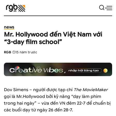
news
Mr. Hollywood đến Việt Nam với
“3-day film school”
RGB
15 năm trước
Posted
by
Dov Simens – người được tạp chí
The MovieMaker
gọi là Mr.Hollywood bởi kỹ năng “dạy làm phim
trong hai ngày” – vừa đến VN đêm 22-7 để chuẩn bị
các buổi dạy từ ngày 26 đến 28-7.