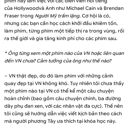
phim này làm việc với các diễn viên nổi tiếng
của Hollywoodvà Anh như Michael Cain và Brendan
Fraser trong
Người Mỹ trầm lặng.
Cơ hội là có,
nhưng các bạn cần học cách khởi đầu khiêm tốn,
làm phim, từng phim một tiếp thị ra trong vùng, rồi
ra thế giới và gia tăng kinh phí cho các phim sau.
* Ông từng xem một phim nào của VN hoặc liên quan
đến VN chưa? Cảm tưởng của ông như thế nào?
– VN thật đẹp, do đó làm phim với những cảnh
quay đẹp tại VN không khó. Tuy nhiên tôi chưa thấy
một phim nào tại VN có thể kể một câu chuyện
hoàn chỉnh (bao gồm câu chuyện chính, ba đường
dây phụ đan xen, với các nhân vật đa cực). Thế nên
tôi cũng sẽ hướng dẫn việc viết kịch bản theo cách
mà người phương Tây ưa thích tại khóa học này.