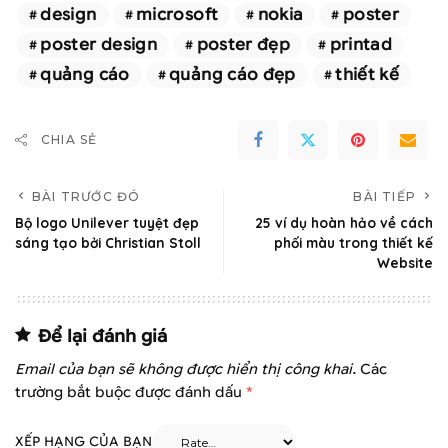
design
microsoft
nokia
poster
poster design
poster đẹp
printad
quảng cáo
quảng cáo đẹp
thiết kế
CHIA SẺ
BÀI TRƯỚC ĐÓ
BÀI TIẾP
Bộ logo Unilever tuyệt đẹp
25 ví dụ hoàn hảo về cách
sáng tạo bởi Christian Stoll
phối màu trong thiết kế
Website
Để lại đánh giá
Email của bạn sẽ không được hiển thị công khai.
Các
trường bắt buộc được đánh dấu
*
XẾP HẠNG CỦA BẠN