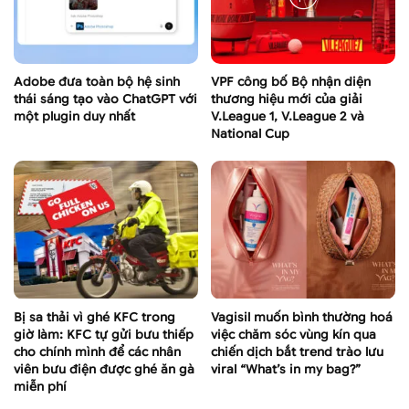
Adobe đưa toàn bộ hệ sinh
VPF công bố Bộ nhận diện
thái sáng tạo vào ChatGPT với
thương hiệu mới của giải
một plugin duy nhất
V.League 1, V.League 2 và
National Cup
Bị sa thải vì ghé KFC trong
Vagisil muốn bình thường hoá
giờ làm: KFC tự gửi bưu thiếp
việc chăm sóc vùng kín qua
cho chính mình để các nhân
chiến dịch bắt trend trào lưu
viên bưu điện được ghé ăn gà
viral “What’s in my bag?”
miễn phí