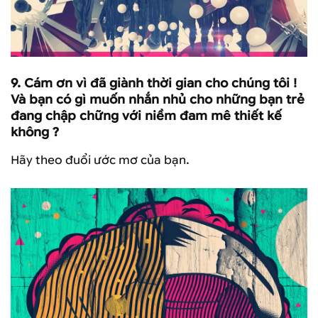
9.
Cám ơn vì đã giành thời gian cho chúng tôi !
Và bạn có gì muốn nhắn nhủ cho những bạn trẻ
đang chập chững với niềm đam mê thiết kế
không ?
Hãy theo đuổi ước mơ của bạn.