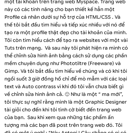
một tài khoản trên trang web Myspace. Trang web
này có các tính năng cho bạn thiết kế hẳn một
Profile cá nhân dưới sự hỗ trợ của HTML/CSS . Và
thế tôi bắt đầu tìm hiểu và tiếp xúc nhiều với nó để
tạo ra một profile thật đẹp cho tài khoản của mình.
Tôi còn tìm hiểu cách để tạo ra websites với một vài
Tuts trên mạng. Và sau này tôi phát hiện ra mình có
thể chỉnh sửa hình ảnh bằng cách sử dụng các phần
mềm chuyên dụng như Phototiltre (Freeware) và
Gimp. Và tôi bắt đầu tìm hiểu về chúng và có khi tôi
ngồi suốt 3 giờ đồng hồ chỉ để mò mẫm với các loại
text và Auto contrass vì khi đó tôi vẫn chưa biết gì
về chỉnh sửa hình ảnh cả. 🙂 Như là một “ ma mới”,
tôi thực sự nghĩ rằng mình là một Graphic Designer
tài giỏi cho đến khi tôi tình cờ biết đến trang web
của bạn. Sau khi xem qua những tác phẩm ấn
tượng mà các bạn đã post trên trang web đó. Tôi
đã có một ý nghĩ : “Này Antoni ! Cậu chẳng có gì có