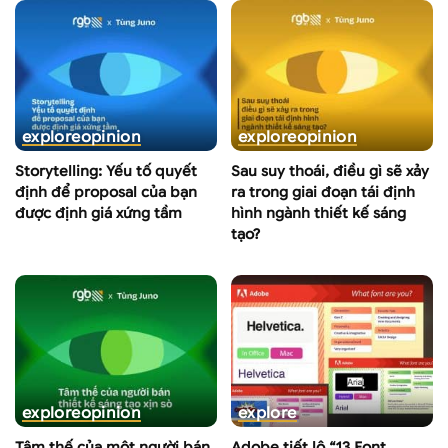
explore
opinion
explore
opinion
Storytelling: Yếu tố quyết
Sau suy thoái, điều gì sẽ xảy
định để proposal của bạn
ra trong giai đoạn tái định
được định giá xứng tầm
hình ngành thiết kế sáng
tạo?
explore
opinion
explore
Tâm thế của một người bán
Adobe tiết lộ “13 Font