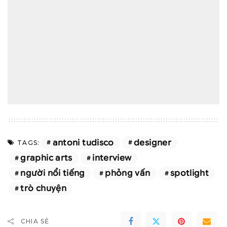
antoni tudisco
designer
TAGS:
graphic arts
interview
người nổi tiếng
phỏng vấn
spotlight
trò chuyện
CHIA SẺ