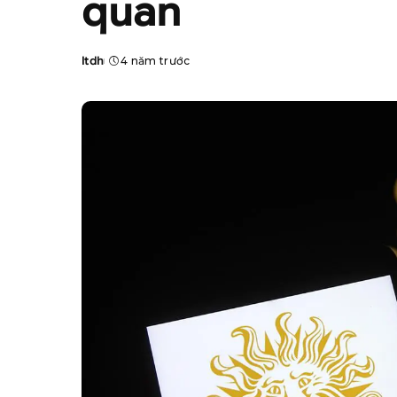
quan
ltdh
4 năm trước
Posted
by