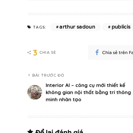
arthur sadoun
publicis
TAGS:
3
Chia sẻ trên 
CHIA SẺ
BÀI TRƯỚC ĐÓ
Interior AI – công cụ mới thiết kế
không gian nội thất bằng trí thông
minh nhân tạo
Để lại đánh giá