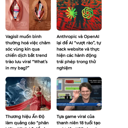
Vagisil muốn bình
Anthropic và OpenAI
thường hoá việc chăm
lại để AI “vượt rào”, tự
sóc vùng kín qua
hack website và thực
chiến dịch bắt trend
hiện các hành động
trào lưu viral “What’s
trái phép trong thử
in my bag?”
nghiệm
Thương hiệu Ấn Độ
Tựa game viral của
làm quảng cáo “phân
thanh niên 18 tuổi tạo