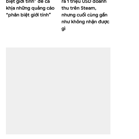
biệt giới tính” để cà
ra 1 triệu USD doanh
khịa những quảng cáo
thu trên Steam,
“phân biệt giới tính”
nhưng cuối cùng gần
như không nhận được
gì