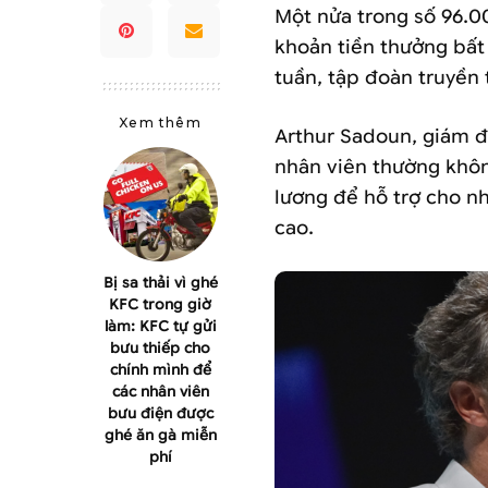
Một nửa trong số 96.0
khoản tiền thưởng bất
tuần, tập đoàn truyền
Xem thêm
Arthur Sadoun, giám đ
nhân viên thường khô
lương để hỗ trợ cho nh
cao.
Bị sa thải vì ghé
KFC trong giờ
làm: KFC tự gửi
bưu thiếp cho
chính mình để
các nhân viên
bưu điện được
ghé ăn gà miễn
phí