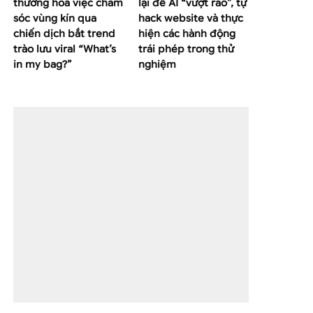
thường hoá việc chăm
lại để AI “vượt rào”, tự
sóc vùng kín qua
hack website và thực
chiến dịch bắt trend
hiện các hành động
trào lưu viral “What’s
trái phép trong thử
in my bag?”
nghiệm