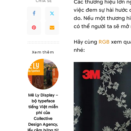
CHIA SẺ
Các thương hiệu lớn n
việc đem sự hài hước 
do. Nếu một thương hi
có thể người ta sẽ mở
Hãy cùng
RGB
xem qua
nhé:
Xem thêm
Mê Ly Display –
bộ typeface
tiếng Việt miễn
phí của
Collective
Design Agency,
lấy cảm hứng từ