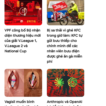
VPF công bố Bộ nhận
Bị sa thải vì ghé KFC
diện thương hiệu mới
trong giờ làm: KFC tự
của giải V.League 1,
gửi bưu thiếp cho
V.League 2 và
chính mình để các
National Cup
nhân viên bưu điện
được ghé ăn gà miễn
phí
Vagisil muốn bình
Anthropic và OpenAI